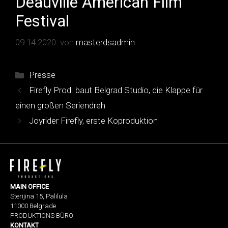
Deauville American Film
Festival
09.14.2020.
von
masterdsadmin
Kategorien
Presse
Beitrags-
Firefly Prod. baut Belgrad Studio, die Klappe für
Navigation
einen großen Seriendreh
Joyrider Firefly, erste Koproduktion
MAIN OFFICE
Sterijina 15, Palilula
11000 Belgrade
PRODUKTIONS BÜRO
KONTAKT