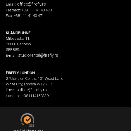
oﬃ
ce@firefly.rs
Email:
Festnetz: +381 11 41 40 470
Fax: +381 11 41 40 471
KLANGBÜHNE
Milesevska 11,
26000 Pancevo
SERBIEN
studiorental@firefly.rs
E-mail:
FIREFLY LONDON
2 Television Centre, 101 Wood Lane
White City, London W12 7FR
office@firefly.rs
E-mail:
Landline: +381114159339