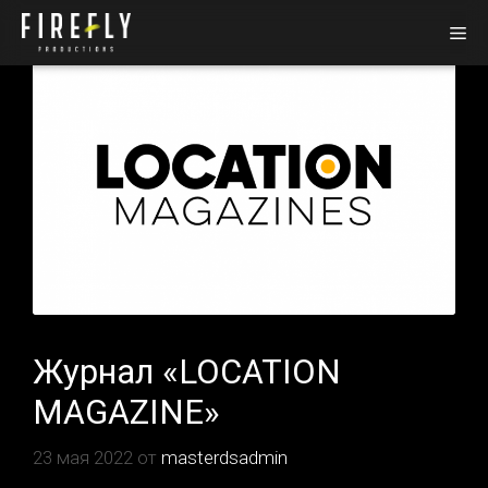
Перейти
Ме
к
содержимому
Журнал «LOCATION
MAGAZINE»
23 мая 2022
от
masterdsadmin