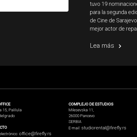
tuvo 19 nominacion
para la segunda edi
de Cine de Sarajevo
mejor actor de repa
Lea más
FFICE
COMPLEJO DE ESTUDIOS
a 15, Palilula
Milesevska 11,
Belgrado
26000 Pancevo
SERBIA
CTO
studiorental@firefly.rs
E-mail:
office@firefly.rs
electrónico: