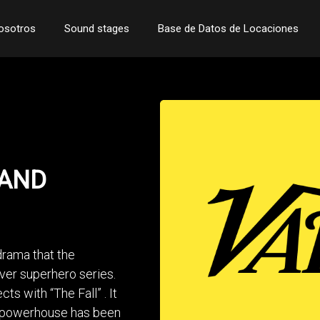
osotros
Sound stages
Base de Datos de Locaciones
 AND
drama that the
 ever superhero series.
cts with “The Fall” . It
n powerhouse has been