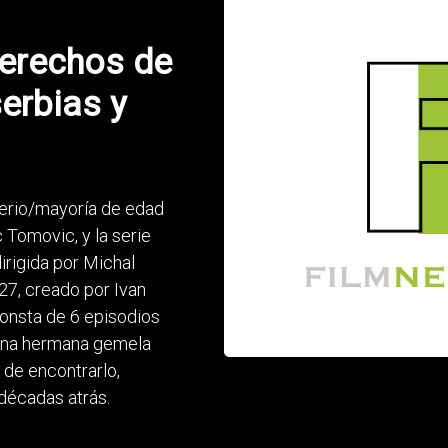
derechos de
serbias y
terio/mayoría de edad
c Tomovic, y la serie
rigida por Michal
 27, creado por Ivan
consta de 6 episodios
 una hermana gemela
 de encontrarlo,
décadas atrás.