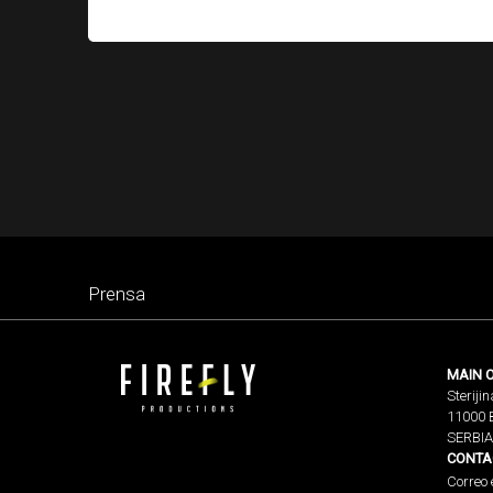
Prensa
MAIN O
Sterijin
11000 
SERBIA
CONTA
Correo 