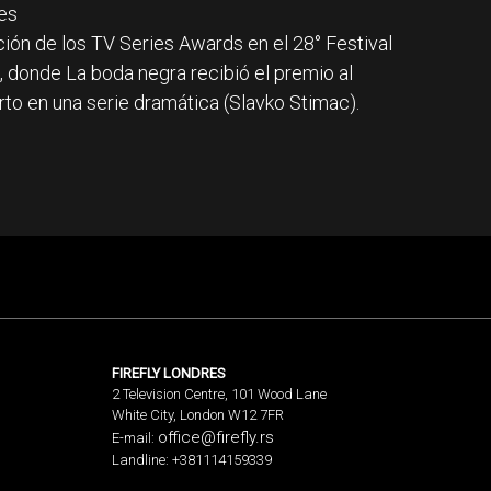
es
ción de los TV Series Awards en el 28° Festival
, donde La boda negra recibió el premio al
rto en una serie dramática (Slavko Stimac).
FIREFLY LONDRES
2 Television Centre, 101 Wood Lane
White City, London W12 7FR
office@firefly.rs
E-mail:
Landline: +381114159339