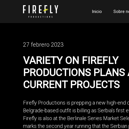
Saltar
al
Inicio
Sobre n
contenido
27 febrero 2023
VARIETY ON FIREFLY
PRODUCTIONS PLANS
CURRENT PROJECTS
Firefly Productions is prepping a new high-end 
Belgrade-based outfit is billing as Serbia’s first
Firefly is also at the Berlinale Series Market Sele
marks the second year running that the Serbia